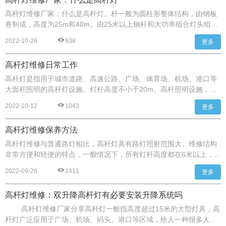
高杆灯维修厂家：什么是高杆灯。杆一般为圆柱形整体结构，由钢板
卷制成，高度为25m和40m。由25米以上钢杆和大功率组合灯头组成
的新型照明设备。灯座，内部灯电气，杆和基本零件。
2022-10-26
938
更多
高杆灯维修日常工作
高杆灯是指用于城市道路、高速公路、广场、体育场、机场、港口等
大面积照明的高杆灯设施。灯杆高度不小于20m。高杆照明设施，在
我们平时的城市照明工程建设中应用并不多，但是高杆灯的维护是不
2022-10-12
1043
更多
可忽视的，高杆灯的安全运行是非常必要的，所以日常维护一定要特
别注意高杆灯维修日常工作。
高杆灯维修保养方法
高杆灯维修与普通路灯相比，高杆灯具有路灯照射范围大、维修结构
非常方便和轻便的特点，一般情况下，所有灯杆高度都在6米以上，路
灯头的问题，维修起来相当麻烦，需要找一辆机械升降车，把人抬起
2022-09-26
1411
更多
来并将损坏的灯具拆除，检查和维修后，施工人员将抬起来用升降车
重新安装，这既耗时又费力，而且不安全。
高杆灯维修：双升降高杆灯有必要安装升降系统吗
高杆灯维修厂家分享高杆灯一般指高度超过15米的大型灯具，高
杆灯广泛应用于广场、机场、码头、港口等区域，给人一种很多人都