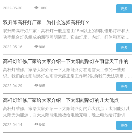
装昂贵的避雷针，金属灯杆体既作为避雷针的引下线，又作为保护
2022-05-30
1080
更多
线。
双升降高杆灯厂家：为什么选择高杆灯？
双升降高杆灯厂家：高杆灯一般是指由15m以上的钢制锥形灯杆和大
功率组合灯头组成的新型照明装置。它由灯座、内灯、杆体和基础部
分组成。
2022-05-16
806
更多
高杆灯维修厂家给大家介绍一下太阳能路灯在雨雪天工作的
一些知识
高杆灯维修厂家给大家介绍一下太阳能路灯在雨雪天工作的一些知
识。我们的太阳能路灯在雨雪天能正常工作吗?以前我们无法确定，因
为以前技术不够先进的时候，雨雪会对我们的发电产生一些影响，现
2022-04-29
895
更多
在在节能环保的大背景下，太阳能路灯应运而生，我们需要解决寒冷
地区的人们以及雨雪对太阳能路灯的影响问题。
高杆灯维修厂家给大家介绍一下太阳能路灯的几大优点
高杆灯维修厂家给大家介绍一下太阳能路灯的几大优点：太阳能灯以
太阳光为能源，白天太阳能电池板给电池充电，晚上电池给灯源供
电，无需复杂昂贵的管道铺设，灯具布局可随意调整，安全节能无污
2022-04-14
840
更多
染，稳定可靠，无需人工操作，省电免维护。