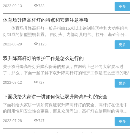
很明亮的印象，但其实不仅有亮度高的优点，还有照射范围广、寿命
2022-09-13
733
更多
长等优点。高杆灯一般有固定式杆灯和升降式杆灯两种，高杆灯是在
现有的上面安装升降系统，那么，下面跟高杆灯维修厂家一起了解下
体育场升降高杆灯的特点和安装注意事项
高杆灯有必要安装升降系统吗!
体育场升降高杆灯一般是指由15米以上钢制锥形柱和大功率组合
灯组成的新型照明装置。 由灯头、内部灯具电气、拉杆、基础部分组
成，灯柱内部灯具一般由泛光灯或投光灯组合而成，那么，下面一起
2022-08-29
1125
更多
了解下体育场升降高杆灯的特点和安装注意事项吧!
双升降高杆灯的维护工作是怎么进行的
关于双升降高杆灯升降和保养的知识，在网站上已经向大家展示过
了，那么，下面一起了解下双升降高杆灯的维护工作是怎么进行的吧!
2022-08-12
727
更多
下面我给大家讲一讲如何保证双升降高杆灯的安全
下面我给大家讲一讲如何保证双升降高杆灯的安全。高杆灯在使用中
的耐用性和安全性会更强，而且众所周知，高杆灯在使用时的供电方
式与普通灯具不同，其灯具在使用过程中温度不会很高，从这些方面
2022-07-28
747
更多
来看，高杆灯在使用时的安全性能是非常好的。