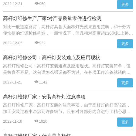
市广场或范围比较大的地方，可调节高杆灯依旧是较明智的选择。1、
2022-12-21
950
更多
高杆灯维修生产商平时检查时要确保高杆灯准时闪灯、准时灭掉。
高杆灯维修生产厂家:对产品质量零件进行检测
对比一般道路路灯，高杆灯具备大面积灯光效果直射范畴，和十分方
便快捷的灯源检修构造，一般情况下，但凡相对高度超出6米以上路灯
杆，在路灯头出问题的情况下，修理下去非常不便，只能找机械设备
2022-12-05
932
更多
升降车，领人提上去，将破损的道路路灯拆下来后，清查维修后然后
通过升降车把施工队伍带上去再次装上，全过程耗时费力，而且非常
高杆灯维修公司：高杆灯安装难点及应用现状
不安全的。
高杆灯维修公司：高杆灯安装难点及应用现状。高杆灯安装简单，但
是拉直不容易。这句话怎么强调都不为过。在各项工作准备就绪的前
提下，从组装到吊装只需要4个小时左右。但是，如果高杆灯没有挂起
2022-11-21
1142
更多
来竖起来，即使完成了，我们还是要把它拉直。
高杆灯维修厂家：安装高杆灯注意事项
高杆灯维修厂家：高杆灯安装的注意事项，由于高杆灯的杆高较高，
加工安装过程中牵涉到许多细节。只有对各部分内容进行了精心思
考，才能够确保产品整体安装效果。
2022-11-10
1020
更多
高杆灯维修厂家：什么是高杆灯