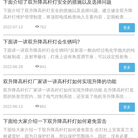
下面介绍了双升降高杆灯安全的措施以及选择问题
下面介绍了双升降高杆灯安全的措施以及选择问题。建立健全双升降
高杆灯维护管理制度，将顶部电缆检查纳入主要内容，定期检查，并
做好记录。
2022-07-13
762
更多
下面讲一讲双升降高杆灯会生锈吗?
下面讲一讲双升降高杆灯会生锈吗?反射器一般由经过电化学抛光的纯
铝板制成，反射率极佳，灯座上设有角度调节座，可以设定投射角
度，保证不同场合灯光配置合理，照明均匀，照明开关有手动控制和
2022-06-28
841
更多
自动控制两种方式，对用户来说非常方便，易于操作。
双升降高杆灯厂家讲一讲高杆灯如何实现升降的功能
双升降高杆灯厂家讲一讲高杆灯如何实现升降的功能 在升降高杆灯底
部的矩形空腔内，除了电气控制系统，还安装了电机等升降系统，灯
杆内部装有电气控制系统，可避免因室外环境恶劣而导致升降动作失
2022-06-13
861
更多
败，电气控制系统中有各种电路过载保护装置，铜基镀银广泛用作系
统中电路的导体，以保证电气连接的良好接触。
下面给大家介绍一下双升降高杆灯如何避免雷击
下面给大家介绍一下双升降高杆灯如何避免雷击 在灯柱上安装富兰克
林避雷针，因为只保护灯具，所以保护范围很小，因此，没有必要安