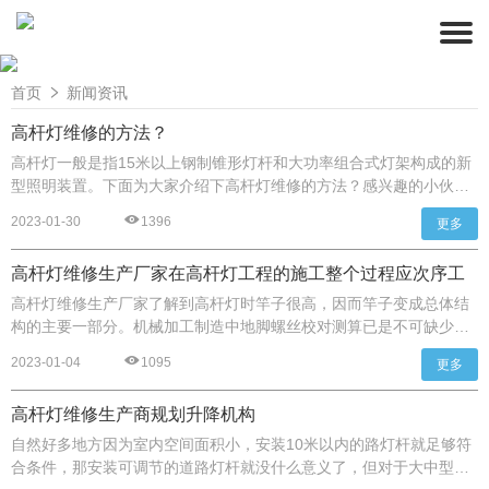
首页
新闻资讯
高杆灯维修的方法？
高杆灯一般是指15米以上钢制锥形灯杆和大功率组合式灯架构成的新
型照明装置。下面为大家介绍下高杆灯维修的方法？感兴趣的小伙伴
可以一起来看看。
2023-01-30
1396
更多
高杆灯维修生产厂家在高杆灯工程的施工整个过程应次序工
作
高杆灯维修生产厂家了解到高杆灯时竿子很高，因而竿子变成总体结
构的主要一部分。机械加工制造中地脚螺丝校对测算已是不可缺少的
阶段。这都是高杆灯检修生产厂家给大家推荐的高杆灯的安装常见问
2023-01-04
1095
更多
题，期待可以起到毛遂自荐的功效，若是有其他疑惑，可以直接资询
医院在线客服。
高杆灯维修生产商规划升降机构
自然好多地方因为室内空间面积小，安装10米以内的路灯杆就足够符
合条件，那安装可调节的道路灯杆就没什么意义了，但对于大中型城